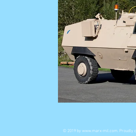
© 2019 by
www.marx-mil.com
. Proudly 