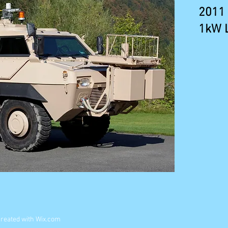
2011 
1kW 
created with
Wix.com